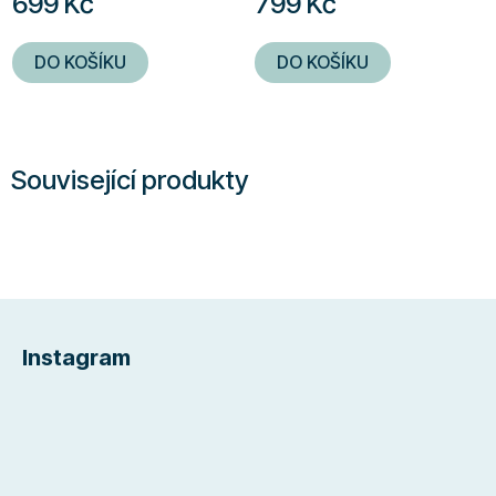
699 Kč
799 Kč
DO KOŠÍKU
DO KOŠÍKU
Související produkty
Z
á
Instagram
p
a
t
í