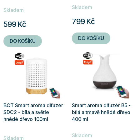
Průměrné
Skladem
hodnocení
Skladem
produktu
799 Kč
599 Kč
je
5,0
DO KOŠÍKU
DO KOŠÍKU
z
5
hvězdiček.
BOT Smart aroma difuzér
Smart aroma difuzér B5 -
SDC2 - bílá a světle
bílá a tmavě hnědé dřevo
hnědé dřevo 100ml
400 ml
Průměrné
Skladem
hodnocení
Skladem