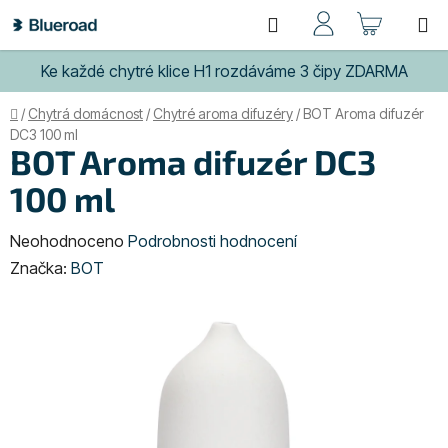
Přejít
Hledat
NÁKUP
na
obsah
KOŠÍK
Ke každé chytré klice H1 rozdáváme 3 čipy ZDARMA
Domů
/
Chytrá domácnost
/
Chytré aroma difuzéry
/
BOT Aroma difuzér
DC3 100 ml
BOT Aroma difuzér DC3
100 ml
Průměrné
Neohodnoceno
Podrobnosti hodnocení
hodnocení
Značka:
BOT
produktu
je
0,0
z
5
hvězdiček.