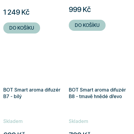
produktu
999 Kč
1 249 Kč
je
5,0
DO KOŠÍKU
DO KOŠÍKU
z
5
hvězdiček.
BOT Smart aroma difuzér
BOT Smart aroma difuzér
B7 - bílý
B8 - tmavě hnědé dřevo
Skladem
Skladem