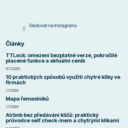
Sledovat na Instagramu
Články
TTLock: omezení bezplatné verze, pokročilé
placené funkce a aktuální ceník
31.7.2026
10 praktických způsobů využití chytré kliky ve
firmách
1.7.2026
Mapa řemeslníků
1.7.2026
Airbnb bez předávání klíčů: praktický
průvodce self check-inem a chytrými klikami