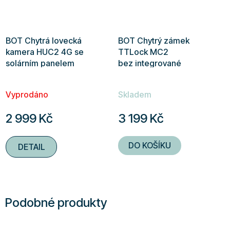
BOT Chytrá lovecká
BOT Chytrý zámek
kamera HUC2 4G se
TTLock MC2
solárním panelem
bez integrované
cylindrické vložky
Vyprodáno
Skladem
2 999 Kč
3 199 Kč
DO KOŠÍKU
DETAIL
Podobné produkty