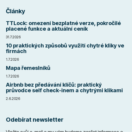
Články
TTLock: omezení bezplatné verze, pokročilé
placené funkce a aktuální ceník
31.7.2026
10 praktických způsobů využití chytré kliky ve
firmách
1.7.2026
Mapa řemeslníků
1.7.2026
Airbnb bez předávání klíčů: praktický
průvodce self check-inem a chytrými klikami
2.6.2026
Odebírat newsletter