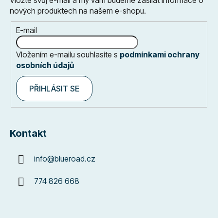
Vložte svůj e-mail a my vám budeme zasílat informace o
nových produktech na našem e-shopu.
E-mail
Vložením e-mailu souhlasíte s
podmínkami ochrany
osobních údajů
PŘIHLÁSIT SE
Kontakt
info
@
blueroad.cz
774 826 668