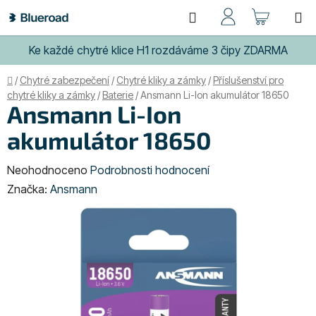
Přejít
Hledat
NÁKUP
na
obsah
KOŠÍK
Ke každé chytré klice H1 rozdáváme 3 čipy ZDARMA
Domů
/
Chytré zabezpečení
/
Chytré kliky a zámky
/
Příslušenství pro
chytré kliky a zámky
/
Baterie
/
Ansmann Li-Ion akumulátor 18650
Ansmann Li-Ion
akumulátor 18650
Průměrné
Neohodnoceno
Podrobnosti hodnocení
hodnocení
Značka:
Ansmann
produktu
je
0,0
z
5
hvězdiček.