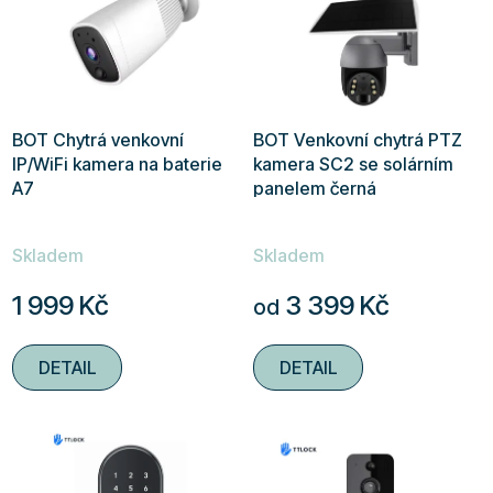
BOT Chytrá venkovní
BOT Venkovní chytrá PTZ
IP/WiFi kamera na baterie
kamera SC2 se solárním
A7
panelem černá
Skladem
Skladem
1 999 Kč
3 399 Kč
od
DETAIL
DETAIL