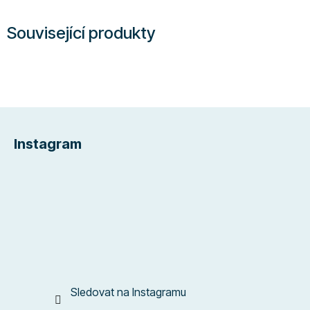
Související produkty
Z
á
Instagram
p
a
t
í
Sledovat na Instagramu