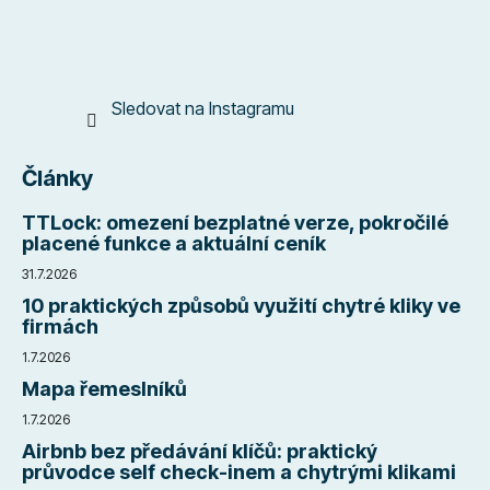
Sledovat na Instagramu
Články
TTLock: omezení bezplatné verze, pokročilé
placené funkce a aktuální ceník
31.7.2026
10 praktických způsobů využití chytré kliky ve
firmách
1.7.2026
Mapa řemeslníků
1.7.2026
Airbnb bez předávání klíčů: praktický
průvodce self check-inem a chytrými klikami