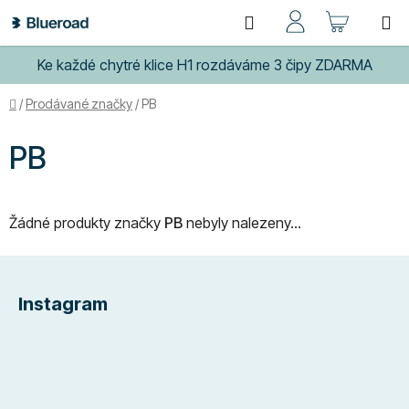
Přejít
Hledat
NÁKUP
na
obsah
KOŠÍK
Ke každé chytré klice H1 rozdáváme 3 čipy ZDARMA
Domů
/
Prodávané značky
/
PB
PB
Žádné produkty značky
PB
nebyly nalezeny...
Z
á
Instagram
p
a
t
í