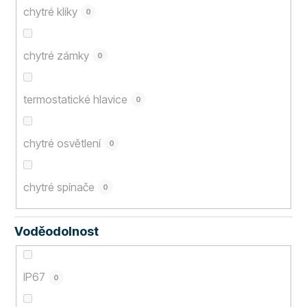
chytré kliky
0
chytré zámky
0
termostatické hlavice
0
chytré osvětlení
0
chytré spínače
0
Voděodolnost
IP67
0