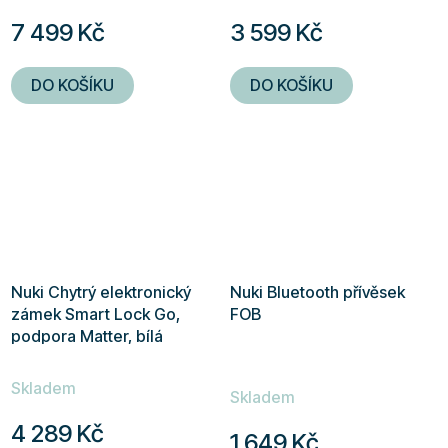
7 499 Kč
3 599 Kč
DO KOŠÍKU
DO KOŠÍKU
Nuki Chytrý elektronický
Nuki Bluetooth přívěsek
zámek Smart Lock Go,
FOB
podpora Matter, bílá
Průměrné
Skladem
hodnocení
Skladem
produktu
4 289 Kč
1 649 Kč
je