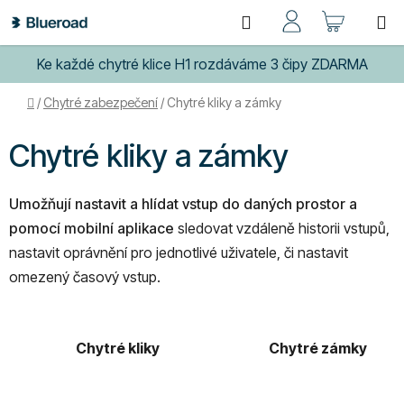
Přejít
Hledat
NÁKUP
na
obsah
KOŠÍK
Ke každé chytré klice H1 rozdáváme 3 čipy ZDARMA
Domů
/
Chytré zabezpečení
/
Chytré kliky a zámky
Chytré kliky a zámky
Umožňují nastavit a hlídat vstup do daných prostor a
pomocí mobilní aplikace
sledovat vzdáleně historii vstupů,
nastavit oprávnění pro jednotlivé uživatele, či nastavit
omezený časový vstup.
Chytré kliky
Chytré zámky