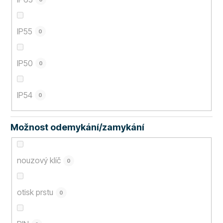
IP55
0
IP50
0
IP54
0
Možnost odemykání/zamykání
nouzový klíč
0
otisk prstu
0