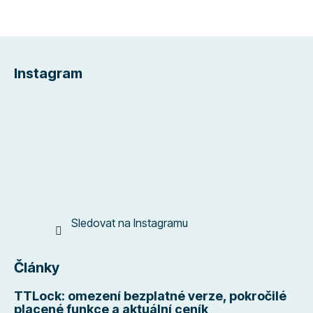
Z
á
Instagram
p
a
t
í
Sledovat na Instagramu
Články
TTLock: omezení bezplatné verze, pokročilé
placené funkce a aktuální ceník