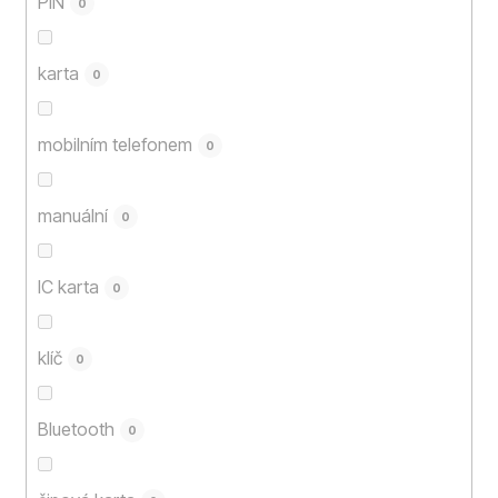
PIN
0
karta
0
mobilním telefonem
0
manuální
0
IC karta
0
klíč
0
Bluetooth
0