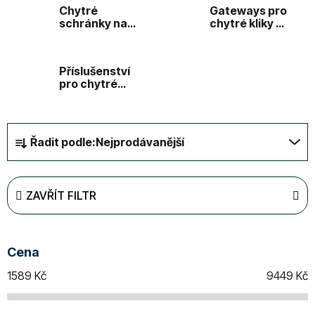
Chytré
Gateways pro
schránky na
chytré kliky a
klíče
zámky
Příslušenství
pro chytré
kliky a zámky
Ř
Řadit podle:
Nejprodávanější
a
z
e
ZAVŘÍT FILTR
n
í
p
Cena
r
o
1589
Kč
9449
Kč
d
u