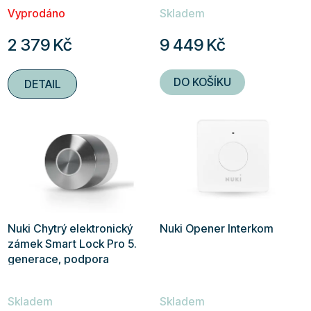
k
Vyprodáno
Skladem
t
ů
2 379 Kč
9 449 Kč
DO KOŠÍKU
DETAIL
Nuki Chytrý elektronický
Nuki Opener Interkom
zámek Smart Lock Pro 5.
generace, podpora
Matter, černá a bílá
Skladem
Skladem