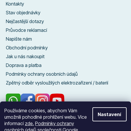
Kontakty
Stav objednávky
Nejčastější dotazy
Průvodce reklamací
Napište nám
Obchodní podmínky
Jak u nás nakoupit
Doprava a platba
Podmínky ochrany osobních údajů
Zpětný odběr vysloužilých elektrozařízení / baterií
Používáme cookies, abychom Vám
Nastavení
umožnili pohodlné prohlížení webu. Více
96 %
informací
zde.
Podmínky ochrany
zákazníků nás
osobních údajů společnosti Google
.