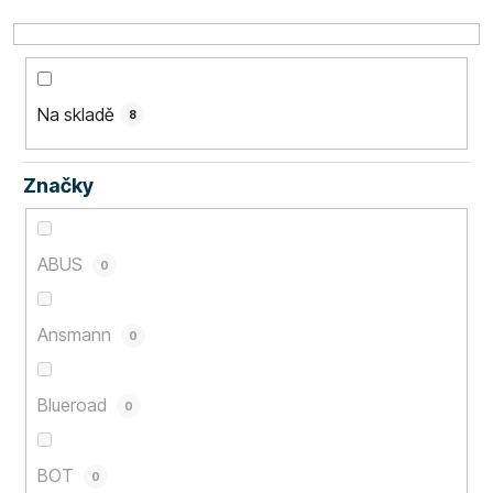
k
t
ů
Na skladě
8
Značky
ABUS
0
Ansmann
0
Blueroad
0
BOT
0