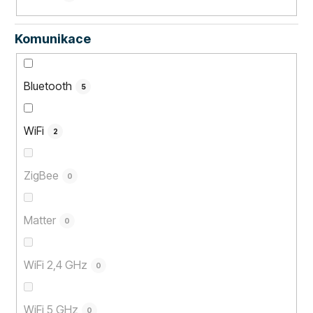
Komunikace
Bluetooth
5
WiFi
2
ZigBee
0
Matter
0
WiFi 2,4 GHz
0
WiFi 5 GHz
0