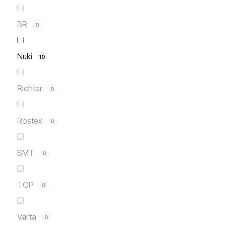
BR
0
Nuki
10
Richter
0
Rostex
0
SMT
0
TOP
0
Varta
0