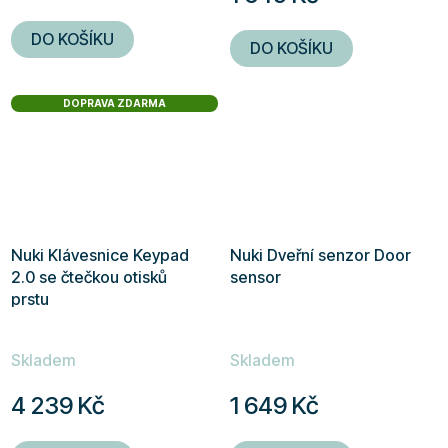
5,0
DO KOŠÍKU
DO KOŠÍKU
z
5
DOPRAVA ZDARMA
hvězdiček.
Nuki Klávesnice Keypad
Nuki Dveřní senzor Door
2.0 se čtečkou otisků
sensor
prstu
Skladem
Skladem
4 239 Kč
1 649 Kč