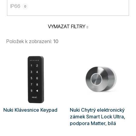
IP66
0
VYMAZAT FILTRY
Položek k zobrazení:
10
V
ý
p
i
s
p
r
Nuki Klávesnice Keypad
Nuki Chytrý elektronický
o
zámek Smart Lock Ultra,
d
podpora Matter, bílá
u