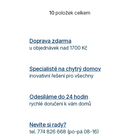
10
položek celkem
O
v
l
á
Doprava zdarma
d
u objednávek nad 1700 Kč
a
c
í
Specialisté na chytrý domov
p
inovativní řešení pro všechny
r
v
k
Odesíláme do 24 hodin
y
rychlé doručení k vám domů
v
ý
p
Nevíte si rady?
i
s
tel. 774 826 668 (po-pá 08-16)
u