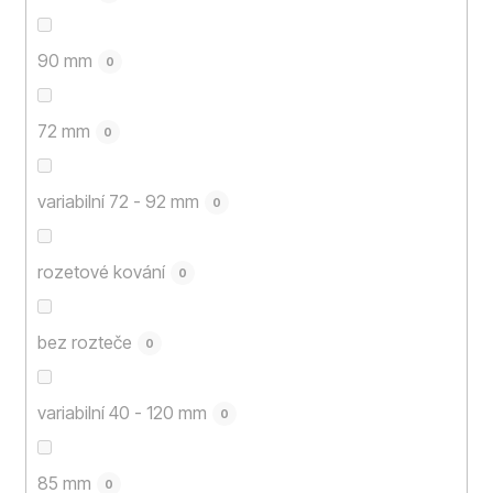
90 mm
0
72 mm
0
variabilní 72 - 92 mm
0
rozetové kování
0
bez rozteče
0
variabilní 40 - 120 mm
0
85 mm
0