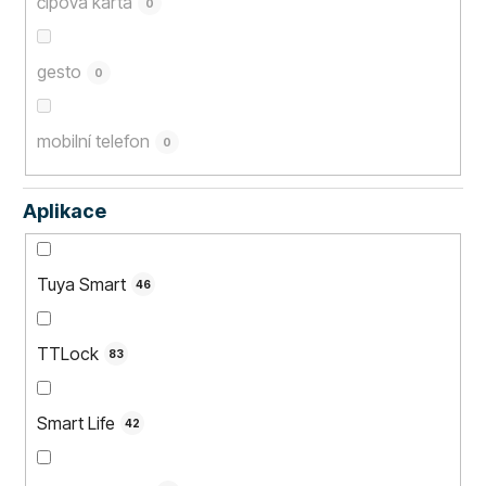
čipová karta
0
gesto
0
mobilní telefon
0
Aplikace
Tuya Smart
46
TTLock
83
Smart Life
42