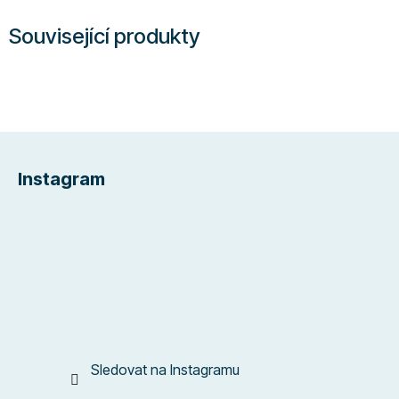
Související produkty
Z
á
Instagram
p
a
t
í
Sledovat na Instagramu