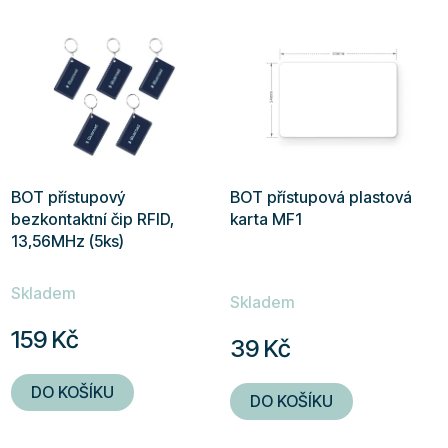
hvězdiček.
BOT přístupový
BOT přístupová plastová
bezkontaktní čip RFID,
karta MF1
13,56MHz (5ks)
Průměrné
Skladem
hodnocení
Skladem
produktu
159 Kč
39 Kč
je
5,0
DO KOŠÍKU
DO KOŠÍKU
z
5