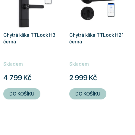
Chytrá klika TTLock H3
Chytrá klika TTLock H21
černá
černá
Průměrné
Průměrné
Skladem
Skladem
hodnocení
hodnocení
produktu
produktu
4 799 Kč
2 999 Kč
je
je
5,0
5,0
DO KOŠÍKU
DO KOŠÍKU
z
z
5
5
hvězdiček.
hvězdiček.