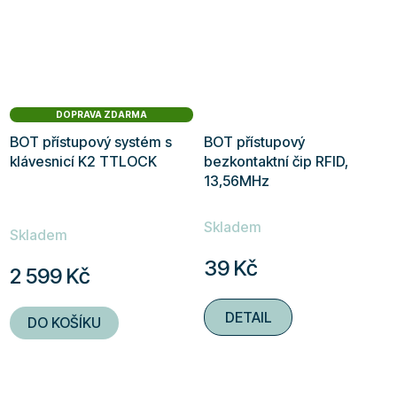
hvězdiček.
DOPRAVA ZDARMA
BOT přístupový systém s
BOT přístupový
klávesnicí K2 TTLOCK
bezkontaktní čip RFID,
13,56MHz
Průměrné
Skladem
hodnocení
Skladem
produktu
39 Kč
2 599 Kč
je
5,0
DETAIL
DO KOŠÍKU
z
5
hvězdiček.