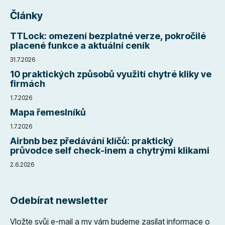
Články
TTLock: omezení bezplatné verze, pokročilé
placené funkce a aktuální ceník
31.7.2026
10 praktických způsobů využití chytré kliky ve
firmách
1.7.2026
Mapa řemeslníků
1.7.2026
Airbnb bez předávání klíčů: praktický
průvodce self check-inem a chytrými klikami
2.6.2026
Odebírat newsletter
Vložte svůj e-mail a my vám budeme zasílat informace o