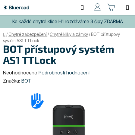
Přejít
Hledat
NÁKUP
na
obsah
KOŠÍK
Ke každé chytré klice H1 rozdáváme 3 čipy ZDARMA
Domů
/
Chytré zabezpečení
/
Chytré kliky a zámky
/
BOT přístupový
systém AS1 TTLock
BOT přístupový systém
AS1 TTLock
Průměrné
Neohodnoceno
Podrobnosti hodnocení
hodnocení
Značka:
BOT
produktu
je
0,0
z
5
hvězdiček.