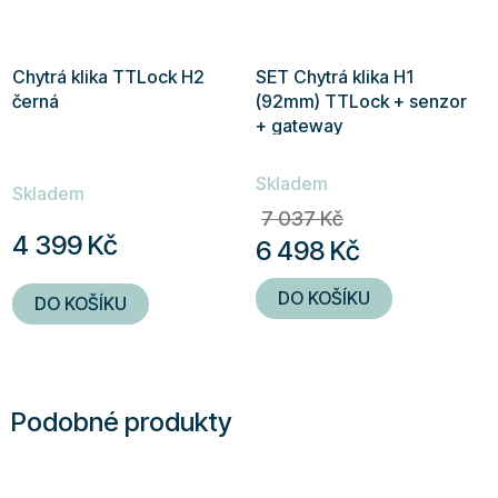
Chytrá klika TTLock H2
SET Chytrá klika H1
černá
(92mm) TTLock + senzor
+ gateway
Průměrné
Skladem
hodnocení
Skladem
7 037 Kč
produktu
4 399 Kč
6 498 Kč
je
5,0
DO KOŠÍKU
DO KOŠÍKU
z
5
hvězdiček.
Podobné produkty