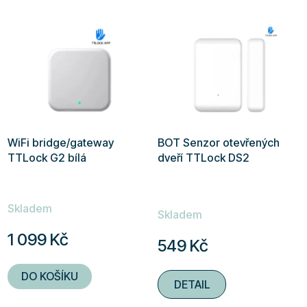
WiFi bridge/gateway
BOT Senzor otevřených
TTLock G2 bílá
dveří TTLock DS2
Průměrné
Skladem
hodnocení
Skladem
produktu
1 099 Kč
549 Kč
je
4,9
DO KOŠÍKU
DETAIL
z
5