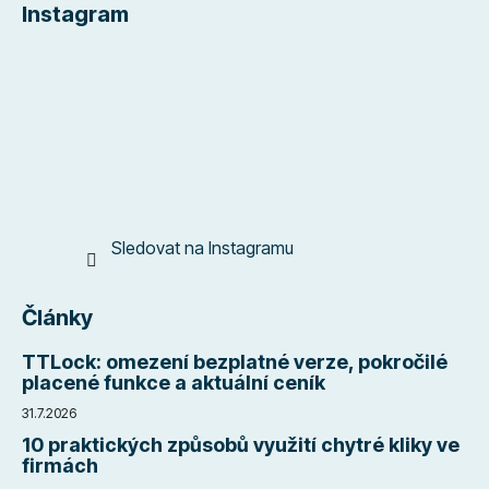
Instagram
p
a
t
í
Sledovat na Instagramu
Články
TTLock: omezení bezplatné verze, pokročilé
placené funkce a aktuální ceník
31.7.2026
10 praktických způsobů využití chytré kliky ve
firmách