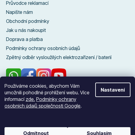
Průvodce reklamací
Napište nám
Obchodní podmínky
Jak u nás nakoupit
Doprava a platba
Podmínky ochrany osobních údajů
Zpětný odběr vysloužilých elektrozařízení / baterií
Používáme cookies, abychom Vám
Nastavení
umožnili pohodlné prohlížení webu. Více
96 %
informací
zde.
Podmínky ochrany
zákazníků nás
osobních údajů společnosti Google
.
doporučuje
Vytvořil Shoptet
Odmítnout
Souhlasím