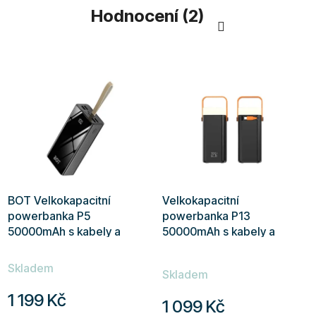
Hodnocení (2)
BOT Velkokapacitní
Velkokapacitní
powerbanka P5
powerbanka P13
50000mAh s kabely a
50000mAh s kabely a
svítilnou
svítilnou
Průměrné
Skladem
hodnocení
Skladem
produktu
1 199 Kč
1 099 Kč
je