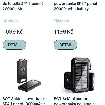
do letadla SP1 6 panelů
powerbanka SP5 1 panel
20000mAh
30000mAh s kabely
Průměrné
Průměrné
Skladem
Skladem
hodnocení
hodnocení
produktu
produktu
1 699 Kč
1 199 Kč
je
je
4,5
5,0
DETAIL
DETAIL
z
z
5
5
hvězdiček.
hvězdiček.
BOT Solární powerbanka
BOT Solární outdoor
SP4 1 panel 10000mAh s
powerbanka do letadla