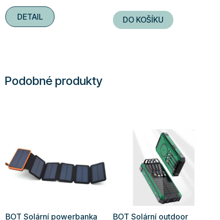
4,8
DETAIL
DO KOŠÍKU
z
5
hvězdiček.
Podobné produkty
BOT Solární powerbanka
BOT Solární outdoor