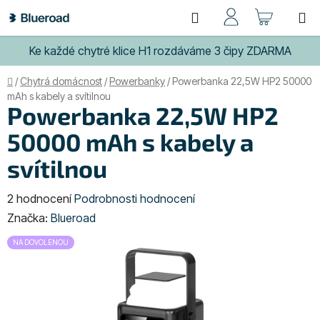
Přejít
Hledat
NÁKUP
na
obsah
KOŠÍK
Ke každé chytré klice H1 rozdáváme 3 čipy ZDARMA
Domů
/
Chytrá domácnost
/
Powerbanky
/
Powerbanka 22,5W HP2 50000
mAh s kabely a svítilnou
Powerbanka 22,5W HP2
50000 mAh s kabely a
svítilnou
Průměrné
2 hodnocení
Podrobnosti hodnocení
hodnocení
Značka:
Blueroad
produktu
NA DOVOLENOU
je
5,0
z
5