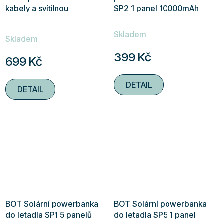
kabely a svítilnou
SP2 1 panel 10000mAh
se svítilnou
Průměrné
Skladem
hodnocení
Skladem
produktu
399 Kč
699 Kč
je
4,3
DETAIL
DETAIL
z
5
hvězdiček.
BOT Solární powerbanka
BOT Solární powerbanka
do letadla SP1 5 panelů
do letadla SP5 1 panel