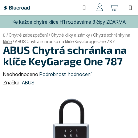
Přejít
Hledat
NÁKUP
na
obsah
KOŠÍK
Ke každé chytré klice H1 rozdáváme 3 čipy ZDARMA
Domů
/
Chytré zabezpečení
/
Chytré kliky a zámky
/
Chytré schránky na
klíče
/
ABUS Chytrá schránka na klíče KeyGarage One 787
ABUS Chytrá schránka na
klíče KeyGarage One 787
Průměrné
Neohodnoceno
Podrobnosti hodnocení
hodnocení
Značka:
ABUS
produktu
je
0,0
z
5
hvězdiček.