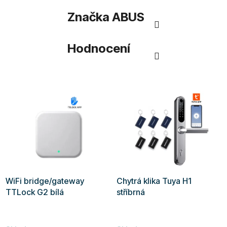
Značka
ABUS
Hodnocení
WiFi bridge/gateway
Chytrá klika Tuya H1
TTLock G2 bílá
stříbrná
Průměrné
Průměrné