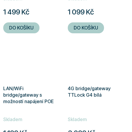
1 499 Kč
1 099 Kč
DO KOŠÍKU
DO KOŠÍKU
LAN/WiFi
4G bridge/gateway
bridge/gateway s
TTLock G4 bílá
možností napájení POE
TTLock G3P bílá
Skladem
Skladem