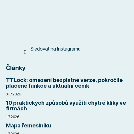
t
í
Sledovat na Instagramu
Články
TTLock: omezení bezplatné verze, pokročilé
placené funkce a aktuální ceník
31.7.2026
10 praktických způsobů využití chytré kliky ve
firmách
1.7.2026
Mapa řemeslníků
1.7.2026