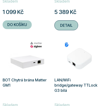
Skladem
Skladem
hodnocení
hodnocení
produktu
produktu
1 099 Kč
5 389 Kč
je
je
4,9
5,0
DO KOŠÍKU
DETAIL
z
z
5
5
hvězdiček.
hvězdiček.
BOT Chytrá brána Matter
LAN/WiFi
GM1
bridge/gateway TTLock
G3 bílá
Skladem
Skladem